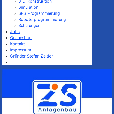
3-D-Konstruktion
Simulation
SPS-Programmierung
Roboterprogrammierung
Schulungen
Jobs
Onlineshop
Kontakt
Impressum
Gründer Stefan Zeitler