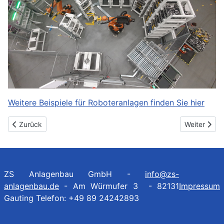
Weitere Beispiele für Roboteranlagen finden Sie hier
Vorheriger Beitrag: Kartonstapelanlage mit Roboter
Nächster Be
Zurück
Weiter
ZS Anlagenbau GmbH -
info@zs-
anlagenbau.de
- Am Würmufer 3 - 82131
Impressum
Gauting Telefon: +49 89 24242893