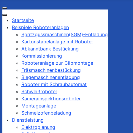
Startseite
Beispiele Roboteranlagen
Spritzgussmaschinen(SGM)-Entladung
Kartonstapelanlage mit Roboter
Abkanntbank Bestückung
Kommissionierung
Roboteranlage zur Clipmontage
Fräsmaschinenbestückung
Biegemaschinenentladung
Roboter mit Schraubautomat
Schweißroboter
Kamerainspektionsroboter
Montageanlage
Schmelzofenbeladung
Dienstleistung
Elektroplanung