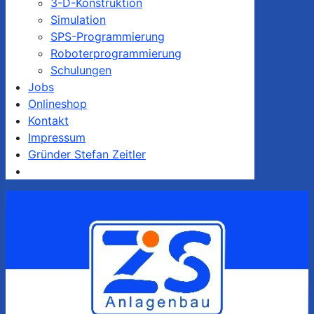
3-D-Konstruktion
Simulation
SPS-Programmierung
Roboterprogrammierung
Schulungen
Jobs
Onlineshop
Kontakt
Impressum
Gründer Stefan Zeitler