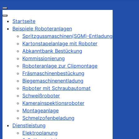
Startseite
Beispiele Roboteranlagen
Spritzgussmaschinen(SGM)-Entladung
Kartonstapelanlage mit Roboter
Abkanntbank Bestückung
Kommissionierung
Roboteranlage zur Clipmontage
Fräsmaschinenbestückung
Biegemaschinenentladung
Roboter mit Schraubautomat
Schweißroboter
Kamerainspektionsroboter
Montageanlage
Schmelzofenbeladung
Dienstleistung
Elektroplanung