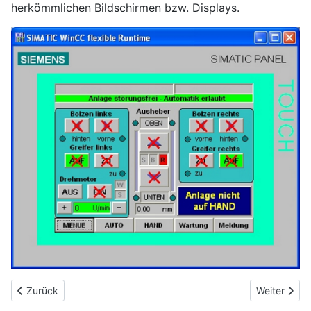
herkömmlichen Bildschirmen bzw. Displays.
Vorheriger Beitrag: Simulation
Nächster Be
Zurück
Weiter